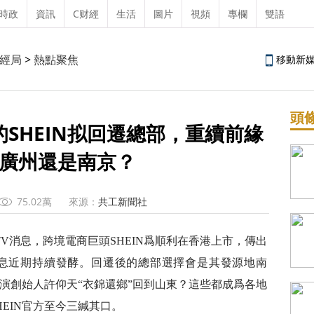
時政
資訊
C财經
生活
圖片
視頻
專欄
雙語
經局
>
熱點聚焦
移動新
頭
SHEIN拟回遷總部，重續前緣
廣州還是南京？
75.02萬
來源：
共工新聞社
V消息，跨境電商巨頭SHEIN爲順利在香港上市，傳出
息近期持續發酵。回遷後的總部選擇會是其發源地南
演創始人許仰天“衣錦還鄉”回到山東？這些都成爲各地
EIN官方至今三緘其口。