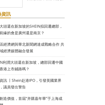
熱資訊
大頭還在新加坡的SHEIN拟回遷總部，
前緣的會是廣州還是南京？
區經濟網與華北新聞網達成戰略合作 共
域經濟媒體融合發展
EIN利潤大頭還在新加坡，總部回遷中國
香港上市鋪路嗎？
資訊 丨Shein赴港IPO，引發英國業界
，議員發出警告
創造價值，首屆“并購嘉年華”于上海成