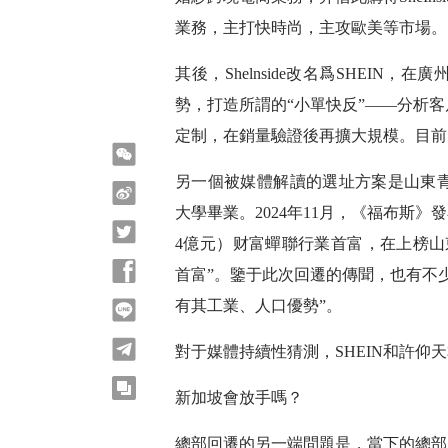
業務，主打快時尚，主攻歐美等市場。
其後，Shelnside改名爲SHEI
勢，打造所謂的“小單快反”——分析
定制，在銷量驗證後再擴大規模。目前
微信
另一個被媒體解讀的選址方案是山東
微博
大學畢業。2024年11月，《福布斯》發
Twitter
4億元）财富蟬聯行業首富，在上榜山
Facebook
首富”。鑒于此次回遷的傳聞，也有不
有其工業、人口優勢”。
line
telegram
對于媒體持續性猜測，SHEIN和許仰
copy
新加坡會放手嗎？
總部回遷的另一端問題是，當下的總部