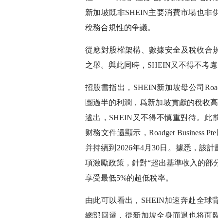
新加坡既非SHEIN主要消費市場也非
稅務合規性的争議。
從應對股權架構、數據安全及稅收合規
之舉。與此同時，SHEIN又不得不考
招股書指出，SHEIN新加坡母公司Roadget
團過半的利潤，爲新加坡貢獻的稅收高達
遷出，SHEIN又不得不慎重對待。此
财務文件還顯示，Roadget Busine
并持續到2026年4月30日。據悉，
項激勵政策，針對“超出基準收入的部分”
享受最低5%的超低稅率。
由此可以看出，SHEIN加速奔赴全
總部回遷，從新加坡全身而退也将面