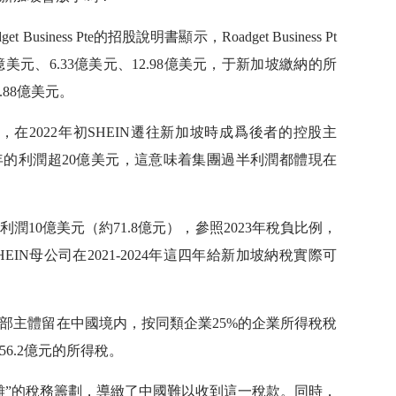
siness Pte的招股說明書顯示，Roadget Business Pt
97億美元、6.33億美元、12.98億美元，于新加坡繳納的所
.88億美元。
家新加坡公司，在2022年初SHEIN遷往新加坡時成爲後者的控股主
23年的利潤超20億美元，這意味着集團過半利潤都體現在
淨利潤10億美元（約71.8億元），參照2023年稅負比例，
EIN母公司在2021-2024年這四年給新加坡納稅實際可
總部主體留在中國境内，按同類企業25%的企業所得稅稅
6.2億元的所得稅。
分離”的稅務籌劃，導緻了中國難以收到這一稅款。同時，