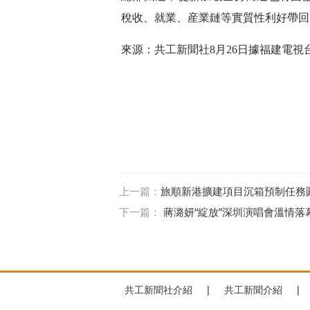
稅收、就業、産業鏈等實質性利好帶回
來源：共工新聞社8月26日據福建電視
上一篇：
旅順新港擴建項目沉箱預制任務
下一篇：
蔣潞妍“綻放”深圳演唱會溫情
共工新聞社介紹
|
共工新聞介紹
|