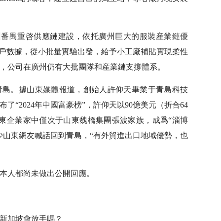
N，在廣州番禺重啓供應鏈建設，依托廣州巨大的服裝産業鏈優
客戶數據，從小批量實驗出發，給予小工廠補貼實現柔性
，公司在廣州仍有大批團隊和産業鏈支撐體系。
青島。據山東媒體報道，創始人許仰天畢業于青島科技
布了“2024年中國富豪榜”，許仰天以90億美元（折合64
東企業家中僅次于山東魏橋集團張波家族，成爲“淄博
少山東網友喊話回到青島，“有外貿進出口地域優勢，也
天本人都尚未做出公開回應。
新加坡會放手嗎？