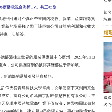
功舉
絡廣播電視台海博TV。共工社發
知名
IN總部回遷能否真正帶來國内稅收、就業、産業鏈等實
坡稅
行業新的增長極？鑒于該巨頭公司目前的利潤和稅收大
精
待進一步解答。
2年将總部遷往全世界的服裝供應鏈中心廣州，2021年SHEI
至今，公司集團官網仍披露其總部位于新加坡。
，新總部的選址引發諸多猜想。
始人許仰天從青島科技大學畢業，次年便南下來到南京創
IN成立。當時公司名爲南京點唯信息技術有限公司，主
國緣
許仰天發現中國跨境電商行業正值藍海，便帶領團隊做起
名 
ide.com的域名，建立起自己的獨立站，專心做跨境女裝