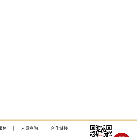
服務
|
人員查詢
|
合作鏈接