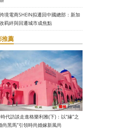
辦
跨境電商SHEIN拟遷回中國總部：新加
收羁絆與回遷城市成焦點
彩推薦
·時代訪談走進格樂利雅(下)：以“緣”之
“婚尚黑馬”引領時尚婚嫁新風尚