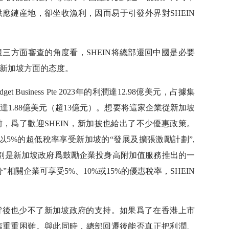
供應鏈産地，卻坐收漁利，因而易于引發外界對SHEIN
三方面審查的角度看，SHEIN将總部遷回中國是必要
慮新加坡方面的态度。
 Business Pte 2023年的利潤達12.98億美元，占據集
1.88億美元（超13億元）。想要将這家企業從新加坡
前，爲了歡迎SHEIN，新加披也給出了不少優惠政策。
ss Pte以5%的超低稅率享受新加坡的“發展及擴張激勵計劃”,
該計劃是新加坡政府爲鼓勵企業投身高附加值服務推出的一
相關企業可享受5%、10%或15%的優惠稅率，SHEIN
球背後也少不了新加坡政府的支持。如果爲了在香港上市
臨重重困難。與此同時，總部回遷後能否真正把利潤、