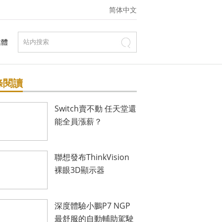
简体中文
媒體
條閱讀
Switch賣不動 任天堂還
能全員漲薪？
聯想發布ThinkVision
裸眼3D顯示器
深度體驗小鵬P7 NGP
最舒服的自動輔助駕駛