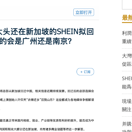
最
利潤
重續
大灣
促區
SH
能爲
現場
關注
并購