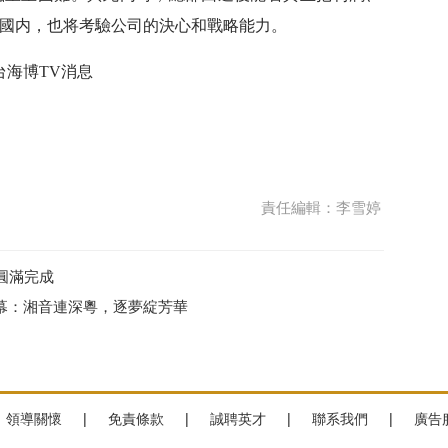
國内，也将考驗公司的決心和戰略能力。
台海博TV消息
責任編輯：李雪婷
圓滿完成
落幕：湘音連深粵，逐夢綻芳華
領導關懷
|
免責條款
|
誠聘英才
|
聯系我們
|
廣告