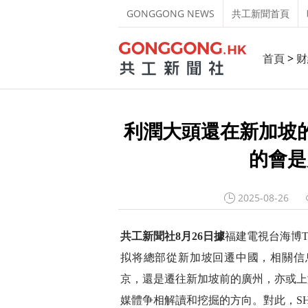
GONGGONG NEWS
共工新聞首頁
首頁
>
财
利潤大頭還在新加坡的
的會是
2025-08-26
共工新聞社8月26日據
福建電視台海博T
拟将總部從新加坡回遷中國，相關信
京，還是遷往新加坡前的廣州，亦或上
媒體争相解讀和挖掘的方向。對此，SH