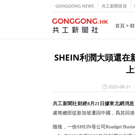
GONGGONG NEWS
共工新聞首頁
首頁
>
财
SHEIN利潤大頭還
上
2025-08-21
共工新聞社财經8月21日據東北網消息
慮将總部從新加坡遷回中國，爲其回港
随後，一份SHEIN母公司Roadget Busi