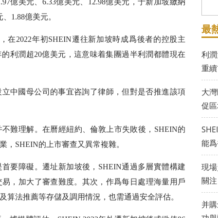
别爲1.97億美元、6.33億美元、12.98億美元，于新加坡繳納
元、1.88億美元。
最
家新加坡公司，在2022年初SHEIN遷往新加坡時成爲後者的控股主
利潤
23年的利潤超20億美元，這意味着集團過半利潤都體現在
重續
大灣
就設立中國母公司的事宜咨詢了律師，但對是否推進該項
促區
SH
并不難理解。在曆經紐約、倫敦上市失敗後，SHEIN的
能爲
，SHEIN的上市審查又異常複雜。
現場
是首要障礙。遷址新加坡後，SHEIN通過多層實體構建
關注
交易，加大了審查難度。其次，作爲每日處理海量用戶
數據及算法推薦等存儲及調用情況，也需通過安全評估。
并購