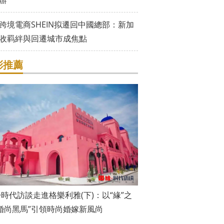
辦
跨境電商SHEIN拟遷回中國總部：新加
收羁絆與回遷城市成焦點
彩推薦
·時代訪談走進格樂利雅(下)：以“緣”之
“婚尚黑馬”引領時尚婚嫁新風尚