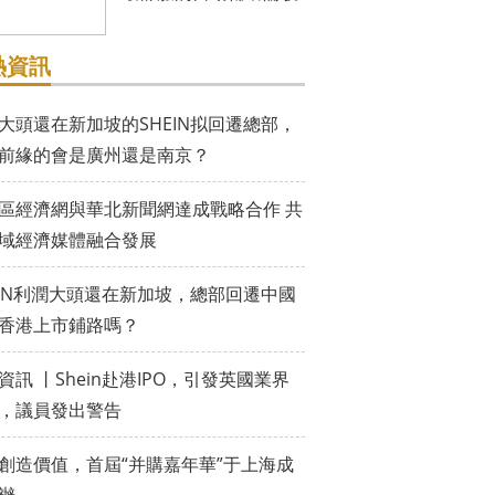
熱資訊
大頭還在新加坡的SHEIN拟回遷總部，
前緣的會是廣州還是南京？
區經濟網與華北新聞網達成戰略合作 共
域經濟媒體融合發展
EIN利潤大頭還在新加坡，總部回遷中國
香港上市鋪路嗎？
資訊 丨Shein赴港IPO，引發英國業界
，議員發出警告
創造價值，首屆“并購嘉年華”于上海成