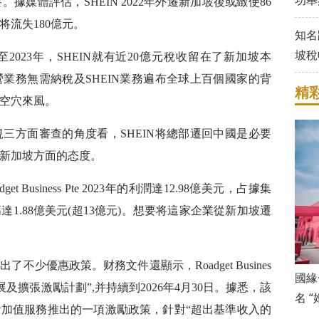
功舉
媒體評估，SHEIN 2022年外遷新加坡後或緻使86
流失180億元。
知名
坡稅
2023年，SHEIN就有近20億元稅收留在了新加坡本
業務無需納稅及SHEIN業務遍布全球上百個國家的背
精
非空穴來風。
三方面審查的角度看，SHEIN将總部遷回中國是必要
慮新加坡方面的态度。
 Business Pte 2023年的利潤達12.98億美元，占據集
1.88億美元(超13億元)。想要将這家企業從新加坡遷
不少優惠政策。财務文件還顯示，Roadget Busines
國緣
發展及擴張激勵計劃”,并持續到2026年4月30日。據悉，該
名 
加值服務推出的一項激勵政策，針對“超出基準收入的