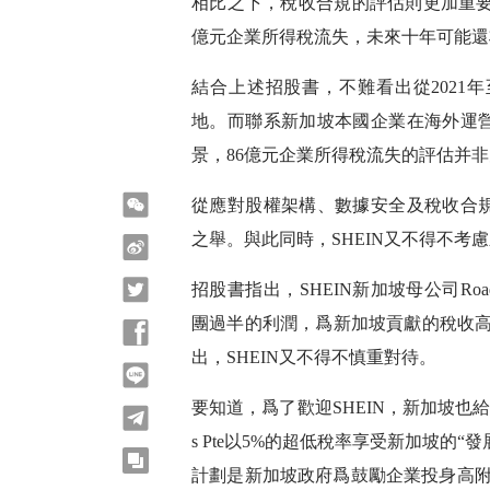
相比之下，稅收合規的評估則更加重要。據
億元企業所得稅流失，未來十年可能還将
結合上述招股書，不難看出從2021年至
地。而聯系新加坡本國企業在海外運營
景，86億元企業所得稅流失的評估并
微信
從應對股權架構、數據安全及稅收合規
之舉。與此同時，SHEIN又不得不考
微博
Twitter
招股書指出，SHEIN新加坡母公司Roadget
團過半的利潤，爲新加坡貢獻的稅收高達
Facebook
出，SHEIN又不得不慎重對待。
line
要知道，爲了歡迎SHEIN，新加坡也給出了
telegram
s Pte以5%的超低稅率享受新加坡的“
copy
計劃是新加坡政府爲鼓勵企業投身高附