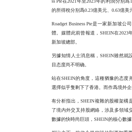
ss Pte在2021年至2023年的利潤分
的所得稅分别爲0.23億美元、0.63億美
Roadget Business Pte是一
體。媒體此前曾報道，SHEIN在20
新加坡總部。
另據知情人士消息稱，SHEIN雖然
目态度尚不明确。
站在SHEIN的角度，這種猶豫的态度
選擇似乎隻剩下了香港。而作爲境外企業
有分析指出，SHEIN複雜的股權架構
了境内外交叉持股網絡，涉及多領域
數據的快時尚巨頭，SHEIN的核心