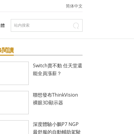
简体中文
媒體
條閱讀
Switch賣不動 任天堂還
能全員漲薪？
聯想發布ThinkVision
裸眼3D顯示器
深度體驗小鵬P7 NGP
最舒服的自動輔助駕駛