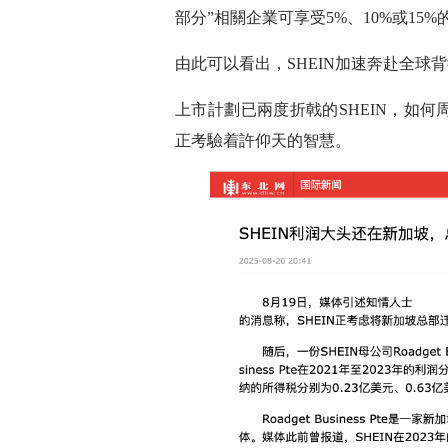
部分”相關企業可享受5%、10%或15
由此可以看出，SHEIN加速奔赴全球
上市計劃已兩度折戟的SHEIN，如
正考驗着許仰天的智慧。