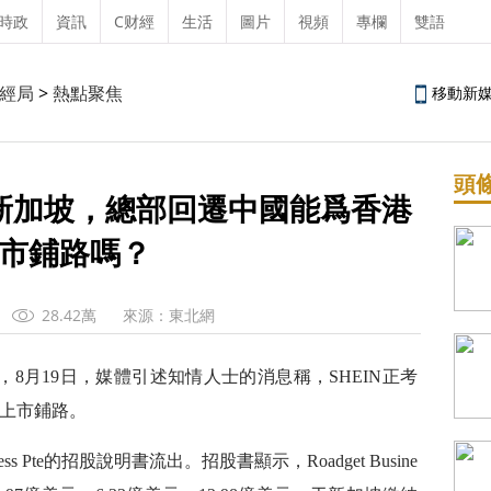
時政
資訊
C财經
生活
圖片
視頻
專欄
雙語
經局
>
熱點聚焦
移動新
頭
在新加坡，總部回遷中國能爲香港
市鋪路嗎？
28.42萬
來源：東北網
，8月19日，媒體引述知情人士的消息稱，SHEIN正考
上市鋪路。
ness Pte的招股說明書流出。招股書顯示，Roadget Busine