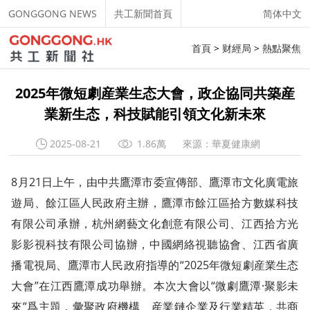
GONGGONG NEWS
共工新聞首頁
简体中文
首頁
>
财經局
>
熱點聚焦
2025年微短劇産業生态大會，政企協同共築産
業新生态，科技賦能引領文化新未來
2025-08-21
1.86萬
來源：華夏健康網
8月21日上午，由中共鷹潭市委宣傳部、鷹潭市文化廣電旅
遊局、餘江區人民政府主辦，鷹潭市餘江區拾方數媒科技
有限公司承辦，杭州網藝文化創意有限公司、江西拾方光
影影視科技有限公司協辦，中國網絡視聽協會、江西省廣
播電視局、鷹潭市人民政府指導的“2025年微短劇産業生态
大會”在江西鷹潭成功舉辦。本次大會以“微劇鷹潭·聚影未
來”爲主題，彙聚政府機構、産業鏈企業及行業精英，共商