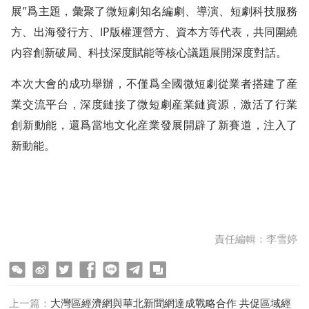
展”爲主題，彙聚了微短劇知名編劇、導演、短劇科技服務
方、出海發行方、IP版權運營方、資本方等代表，共同圍繞
内容創新破局、科技深度賦能等核心議題展開深度對話。
本次大會的成功舉辦，不僅爲全國微短劇從業者搭建了産
業交流平台，深度鏈接了微短劇産業鏈資源，激活了行業
創新動能，還爲當地文化産業發展開辟了新賽道，注入了
新動能。
責任編輯：李雪婷
ter
Facebook
line
telegram
copy
上一篇：
大灣區經濟網與華北新聞網達成戰略合作 共促區域經