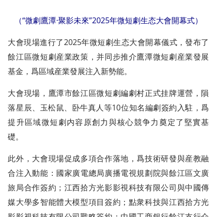
（“微劇鷹潭·聚影未來”2025年微短劇生态大會開幕式）
大會現場進行了2025年微短劇生态大會開幕儀式，發布了
餘江區微短劇産業政策，并同步推介鷹潭微短劇産業發展
基金，爲區域産業發展注入新勢能。
大會現場，鷹潭市餘江區微短劇編劇村正式挂牌運營，隕
落星辰、玉松鼠、卧牛真人等10位知名編劇簽約入駐，爲
提升區域微短劇内容原創力與核心競争力奠定了堅實基
礎。
此外，大會現場促成多項合作落地，爲技術研發與産教融
合注入動能：國家廣電總局廣播電視規劃院與餘江區文廣
旅局合作簽約；江西拾方光影影視科技有限公司與中國傳
媒大學多智能體大模型項目簽約；點衆科技與江西拾方光
影影視科技有限公司戰略簽約；中國工商銀行餘江支行介