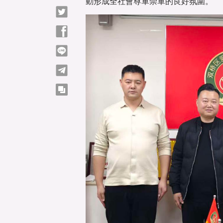
動形成全社會尊軍崇軍的良好氛圍。
Twitter
Facebook
line
telegram
copy