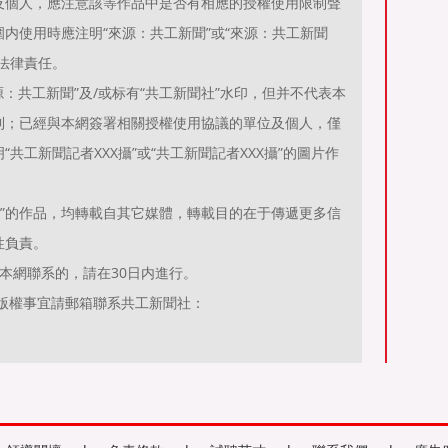
及個人，應注意該等作品中是否有相應的授權使用限制聲
内使用時應注明“來源：共工新聞”或“來源：共工新聞
法律責任。
：共工新聞”及/或标有“共工新聞社”水印，但并不代表本
利；已經與本網簽署相關授權使用協議的單位及個人，僅
共工新聞記者XXX攝”或“共工新聞記者XXX攝”的圖片作
聞）”的作品，均轉載自其它媒體，轉載目的在于傳遞更多信
性負責。
本網聯系的，請在30日内進行。
有關作品版權事宜請郵箱聯系共工新聞社：