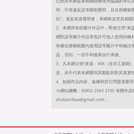
已經與本網簽署相關授權使用協議的單位
明，不得違反該等限制聲明，且在授權範圍
社”。違反前述聲明者，本網将追究其相關
2、本網所有的圖片作品中，即使注明“來源
網對該等圖片作品享有許可他人使用的權
有權在授權範圍内使用該等圖片中明确注明“
品，否則，一切不利後果自行承擔。
3、凡本網注明“來源：XXX（非共工新
息，并不代表本網贊同其觀點和對其真實
4、如因作品内容、版權和其它問題需要同
※網站總機：00852 2583 2105 
zhidaoribao@gmail.com 。