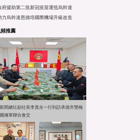
行會
政府援助第二批新冠疫苗運抵烏幹達
助力烏幹達恩德培國際機場升級改造
視頻推薦
新聞總社副社長李貴永一行到訪承德市雙橋
國擁軍聯合會交