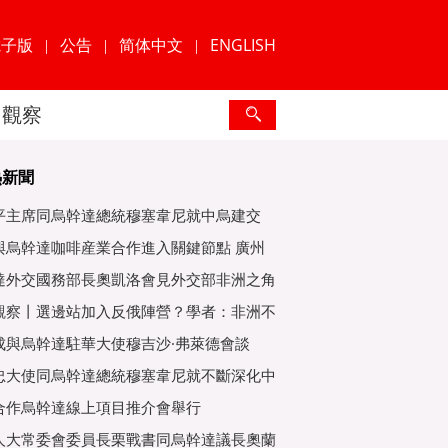
電子版
公告
简体中文
ENGLISH
|
|
|
觀察
熱新聞
平主席同烏幹達總統穆塞韋尼就中烏建交
年互緻
與烏幹達咖啡産業合作進入關鍵節點 廣州
爲重
達外交國務部長奧凱洛會見外交部非洲之角
特使
觀察丨選邊站加入反俄陣營？學者：非洲不
子
成與烏幹達駐華大使穆吉沙·弗萊德會談
忠大使同烏幹達總統穆塞韋尼就不斷深化中
好關
合作烏幹達線上項目推介會舉行
人大常委會委員長栗戰書同烏幹達議長奧蘭