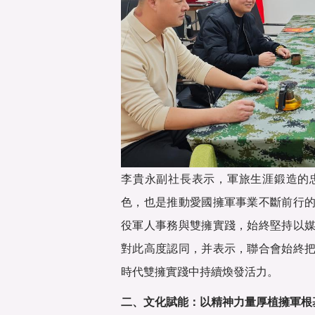
李貴永副社長表示，軍旅生涯鍛造的
色，也是推動愛國擁軍事業不斷前行
役軍人事務與雙擁實踐，始終堅持以
對此高度認同，并表示，聯合會始終
時代雙擁實踐中持續煥發活力。
二、文化賦能：以精神力量厚植擁軍根