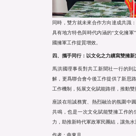
同時，雙方就未來合作方向達成共識
具有地方特色與時代内涵的“文化擁軍
國擁軍工作提質增效。
四、攜手同行：以文化之力續寫雙擁新
馬洪國理事長對共工新聞社一行的到
解，更爲聯合會今後工作提供了新思
工作機制，拓展文化賦能路徑，推動雙
座談在坦誠務實、熱烈融洽的氛圍中
共鳴，也是一次文化賦能雙擁工作的
力，助推新時代軍政軍民團結，讓魚水
作者：曲東月