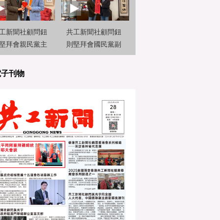
工新聞社顧問鈕
共工新聞社顧問鈕
堅拜會親民黨主
則堅拜會國民黨副
宋楚瑜
主席蕭旭岑 探讨兩
岸民間交流
電子刊物