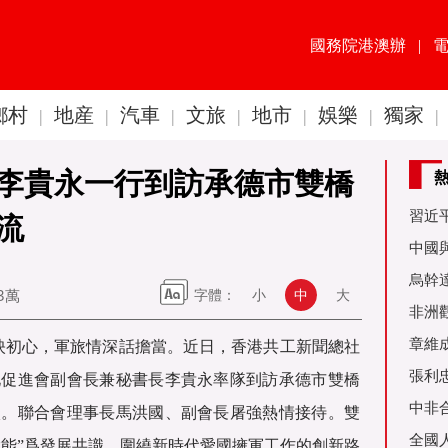
國務院港澳辦
|
鄉村
地産
汽車
文旅
地市
娛樂
獨家
|
|
|
|
|
|
|
李貴永一行到訪承德市雙橋
習近
流
60周
中國
金達
烏幹
83萬
字體：
小
中
大
事務
非洲
是棋
章維
陽映初心，軍旅情深話擔當。近日，香港共工新聞總社
張利
化促進會副會長兼秘書長李貴永率隊到訪承德市雙橋
烏友
中非
談。聯合會理事長馬洪國、副會長屠強熱情接待。雙
全國
賦能”爲發展共識，圍繞新時代愛國擁軍工作的創新路