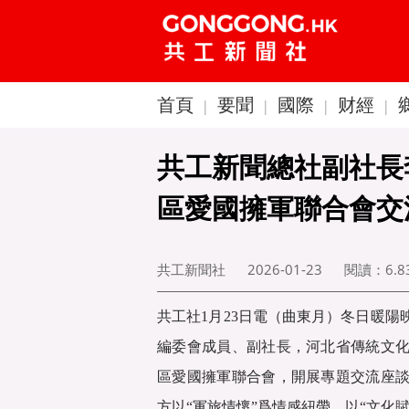
首頁
要聞
國際
财經
|
|
|
|
共工新聞總社副社長
區愛國擁軍聯合會交
共工新聞社
2026-01-23
閱讀：
6.
共工社1月23日電（曲東月）冬日暖
編委會成員、副社長，河北省傳統文
區愛國擁軍聯合會，開展專題交流座
方以“軍旅情懷”爲情感紐帶，以“文化