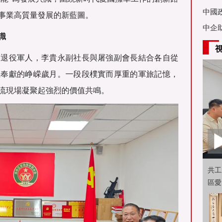
亞舉
中國
事業高質量發展的新藍圖。
中企
識
爲退役軍人，李貴永副社長與屠強副會長結合各自從
職奉獻的峥嵘歲月。一段段樸實而厚重的軍旅記憶，
流現場凝聚起強烈的價值共鳴。
共工
區愛