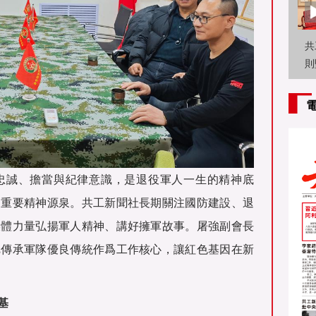
共
則
席
忠誠、擔當與紀律意識，是退役軍人一生的精神底
的重要精神源泉。共工新聞社長期關注國防建設、退
媒體力量弘揚軍人精神、講好擁軍故事。屠強副會長
把傳承軍隊優良傳統作爲工作核心，讓紅色基因在新
基