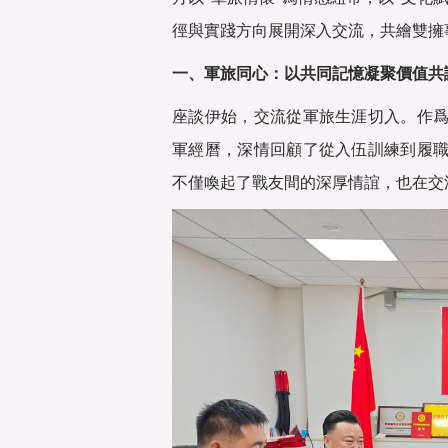
徑與實踐方向展開深入交流，共繪雙擁
一、軍旅同心：以共同記憶凝聚價值共
座談伊始，交流從軍旅生涯切入。作
軍經曆，深情回顧了從入伍訓練到履
不僅喚起了戰友間的深厚情誼，也在交