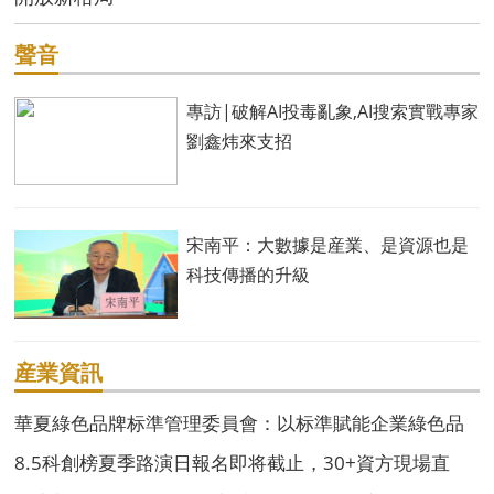
聲音
專訪|破解AI投毒亂象,AI搜索實戰專家
劉鑫炜來支招
宋南平：大數據是産業、是資源也是
科技傳播的升級
産業資訊
華夏綠色品牌标準管理委員會：以标準賦能企業綠色品
牌高質量發展
8.5科創榜夏季路演日報名即将截止，30+資方現場直