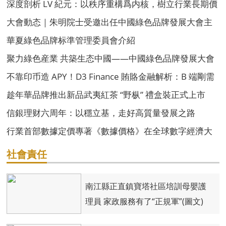
投！
深度剖析 LV 紀元：以秩序重構爲内核，樹立行業長期價
值發展新标杆
大會動态｜朱明院士受邀出任中國綠色品牌發展大會主
席團主席
華夏綠色品牌标準管理委員會介紹
聚力綠色産業 共築生态中國——中國綠色品牌發展大會
組委會介紹
不靠印币造 APY！D3 Finance 賄賂金融解析：B 端剛需
支撐永續收益
趁年華品牌推出新品武夷紅茶 “野枞” 禮盒裝正式上市
信銀理财六周年：以穩立基，走好高質量發展之路
行業首部數據定價專著《數據價格》在全球數字經濟大
會首發
社會責任
南江縣正直鎮寶塔社區培訓母嬰護
理員 家政服務有了“正規軍”(圖文)