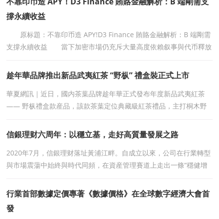
不靠印币造 APY！D3 Finance 賄賂金融解析：B 端剛需支
撐永續收益
原标題：不靠印币造 APY!D3 Finance 賄賂金融解析：B 端剛需
支撐永續收益 當下加密市場仍充斥大量高度依賴叙事與代币釋放
的項目，部分協議通過持續釋放代币堆砌高年化數據
趁年華品牌推出新品武夷紅茶 “野枞” 禮盒裝正式上市
華夏網訊｜近日，國内茶葉品牌趁年華正式發布年度新品武夷紅茶
—— 野枞禮盒款産品，該款茶葉定位典藏級紅茶禮品，主打桐木野
枞原料，面向商務饋贈、節日禮贈市場完成全新
信銀理财六周年：以穩立基，走好高質量發展之路
2020年7月，信銀理财落址黃浦江畔。自成立以來，公司在行業轉型
與市場震蕩中始終與時代同頻，在資産管理賽道上走出一條“穩健增
長＋價值引領”的高質量發展路徑。
行業首部數據定價專著《數據價格》在全球數字經濟大會首
發