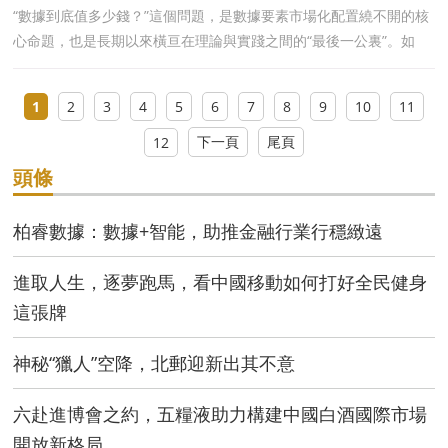
“數據到底值多少錢？”這個問題，是數據要素市場化配置繞不開的核
心命題，也是長期以來橫亘在理論與實踐之間的“最後一公裏”。如
今，這個問題有了一份系統性
1
2
3
4
5
6
7
8
9
10
11
下一頁
尾頁
12
頭條
柏睿數據：數據+智能，助推金融行業行穩緻遠
進取人生，逐夢跑馬，看中國移動如何打好全民健身
這張牌
神秘“獵人”空降，北郵迎新出其不意
六赴進博會之約，五糧液助力構建中國白酒國際市場
開放新格局