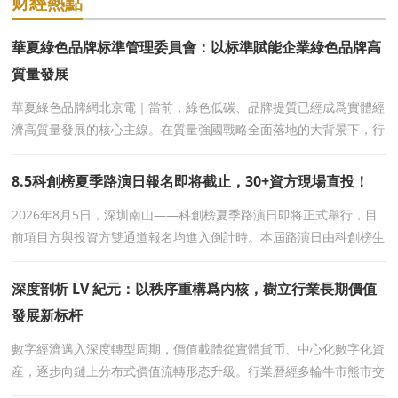
财經熱點
華夏綠色品牌标準管理委員會：以标準賦能企業綠色品牌高
質量發展
華夏綠色品牌網北京電｜當前，綠色低碳、品牌提質已經成爲實體經
濟高質量發展的核心主線。在質量強國戰略全面落地的大背景下，行
業發展告别粗放增長模式，進入“标準化、品牌
8.5科創榜夏季路演日報名即将截止，30+資方現場直投！
2026年8月5日，深圳南山——科創榜夏季路演日即将正式舉行，目
前項目方與投資方雙通道報名均進入倒計時。本屆路演日由科創榜生
态聯盟、投資并購百人會、深圳市互聯網
深度剖析 LV 紀元：以秩序重構爲内核，樹立行業長期價值
發展新标杆
數字經濟邁入深度轉型周期，價值載體從實體貨币、中心化數字化資
産，逐步向鏈上分布式價值流轉形态升級。行業曆經多輪牛市熊市交
替，炒作叙事、資金泡沫、中心化收割等亂象不斷暴