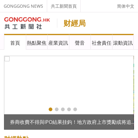
GONGGONG NEWS
共工新聞首頁
简体中文
财經局
首頁
熱點聚焦
産業資訊
聲音
社會責任
滾動資訊
第三方市場”在北京中日創新合作示範區成功舉辦
券商收費不得與IPO結果挂鈎！地方政府上市獎勵或将追回！