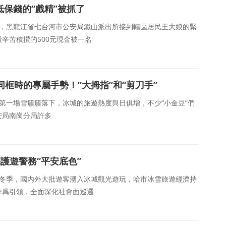
低保錢的“戲精”被抓了
近日，黑龍江省七台河市公安局鐵山派出所接到轄區居民王大娘的緊
辛苦積攢的500元現金被一名
同框時的專屬手勢！“大拇指”和“剪刀手”
着第一場雪簇簇落下，冰城的旅遊熱度與日俱增，不少“小金豆”們
安局南崗分局許多
亮護遊警務“平安底色”
進入冬季，國内外大批遊客湧入冰城觀光遊玩，哈市冰雪旅遊經濟持
作爲引領，全面深化社會面巡邏