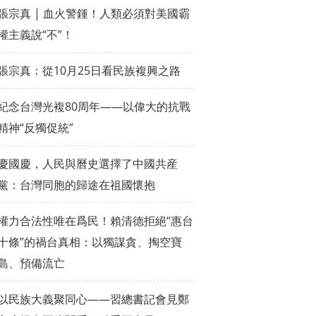
張宗真 | 血火警鍾！人類必須對美國霸
權主義說“不”！
張宗真：從10月25日看民族複興之路
紀念台灣光複80周年——以偉大的抗戰
精神“反獨促統”
慶國慶，人民與曆史選擇了中國共産
黨：台灣同胞的歸途在祖國懷抱
權力合法性唯在爲民！賴清德拒絕“惠台
十條”的禍台真相：以獨謀貪、掏空寶
島、預備流亡
以民族大義聚同心——習總書記會見鄭