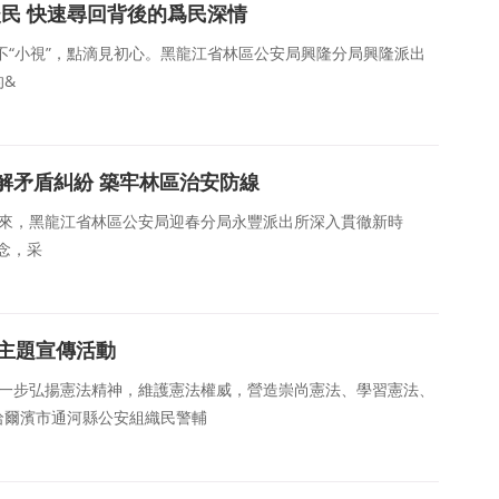
暖民 快速尋回背後的爲民深情
事”不“小視”，點滴見初心。黑龍江省林區公安局興隆分局興隆派出
的&
巧解矛盾糾紛 築牢林區治安防線
年以來，黑龍江省林區公安局迎春分局永豐派出所深入貫徹新時
理念，采
”主題宣傳活動
爲進一步弘揚憲法精神，維護憲法權威，營造崇尚憲法、學習憲法、
哈爾濱市通河縣公安組織民警輔