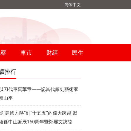
简体中文
觀察
車市
财經
民生
讀排行
以刀代筆寫華章——記當代篆刻藝術家
韓山平
從“建國方略”到“十五五”的偉大跨越 獻
給孫中山誕辰160周年暨鄭麗文訪陸