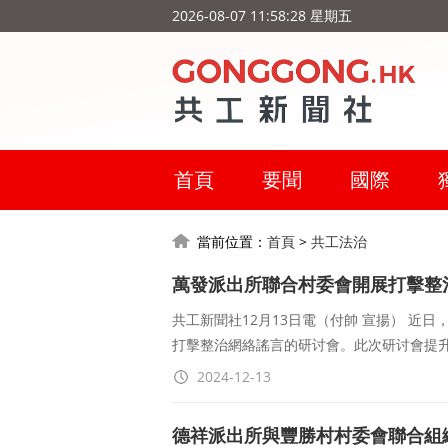
2026-08-07 11:58:29 星期五
首頁
要聞
國際
當前位置：
首頁
>
共工法治
萬發派出所聯合村委會開展打擊整
共工新聞社12月13日電（付帥 宣揚） 近
打擊整治網絡謠言的研讨會。此次研讨會提
2024-12-13
德祥派出所與豐勝村村委會聯合組