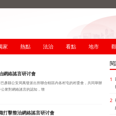
獨家
熱點
法治
看點
地市
閱
治網絡謠言研讨會
1
日，巴彥縣公安局萬發派出所聯合轄區内各村屯的村委會，共同舉辦
升公衆對網絡謠言的認知，增
2
織打擊整治網絡謠言研讨會