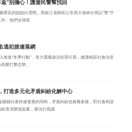
去不返”别擔心！護遊民警幫找回
雪鄉景區的皚皚白雪間，黑龍江省林區公安局大海林分局以“警”守
工作。他們全情投
兩名逃犯接連落網
深入推進“冬季行動”，有力震懾違法犯罪行爲，維護轄區社會治安
持高壓打擊态勢，
，打造多元化矛盾糾紛化解中心
，金陽縣社會快速發展的同時，矛盾糾紛也複雜多樣，對社會和諧
糾紛竟演變成血案，複仇行爲讓