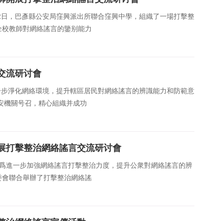
月12日，巴彥縣公安局窪興派出所聯合窪興中學，組織了一場打擊整
全校教師對網絡謠言的鑒别能力
交流研讨會
進一步淨化網絡環境，提升轄區居民對網絡謠言的辨識能力和防範意
公安機關号召，精心組織并成功
展打擊整治網絡謠言交流研讨會
日，爲進一步加強網絡謠言打擊整治力度，提升公衆對網絡謠言的辨
委會聯合舉辦了打擊整治網絡謠