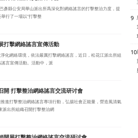
日，巴彥縣公安局華山派出所爲深化對網絡謠言的打擊整治力度，提
舉行了一場以“打擊整
9
展打擊網絡謠言宣傳活動
10
有效淨化網絡環境，依法嚴厲打擊網絡謠言，近日，松花江派出所組
絡謠言宣傳活動。活動中，派
召開 打擊整治網絡謠言交流研讨會
持續推進打擊整治網絡謠言專項行動，弘揚社會正能量，營造風清氣
鎮東派出所組織召開打擊整治網
師開展打擊整治網絡謠言交流研讨會