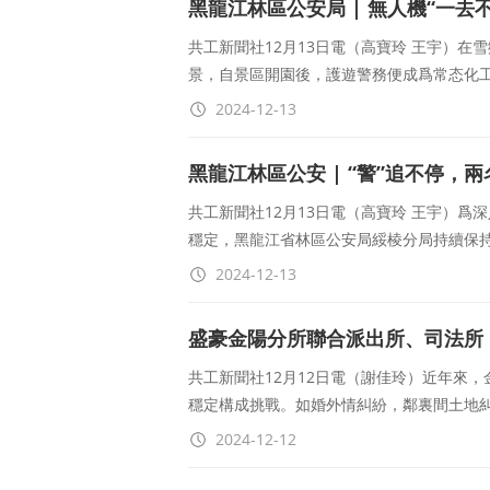
黑龍江林區公安局 | 無人機“一
共工新聞社12月13日電（高寶玲 王宇）在
景，自景區開園後，護遊警務便成爲常态化
2024-12-13
黑龍江林區公安 | “警”追不停，
共工新聞社12月13日電（高寶玲 王宇）爲
穩定，黑龍江省林區公安局綏棱分局持續保
2024-12-13
盛豪金陽分所聯合派出所、司法所
共工新聞社12月12日電（謝佳玲）近年來
穩定構成挑戰。如婚外情糾紛，鄰裏間土地
2024-12-12