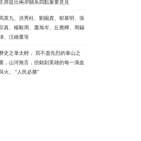
主席提出兩岸關系四點重要意見
馬英九、洪秀柱、劉賜貴、郁慕明、張
宗真、楊毅周、蕭旭岑、丘應樺、周錫
瑋、汪緻重等
曆史之筆太輕， 寫不盡先烈的泰山之
重，山河無言，但銘刻英雄的每一滴血
與火。 “人民必勝”