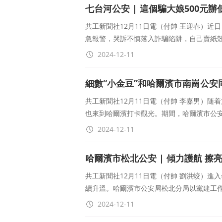
七台河公安 | 這個騙大娘500元辦
共工新聞社12月11日電（付帥 王迎春）
急報警，哭訴不慎落入詐騙陷阱，自己賣紙殼
2024-12-11
細數“小金豆”和哈爾濱市南崗公安
共工新聞社12月11日電（付帥 李嘉男）随
也來到哈爾濱打卡觀光。期間，哈爾濱市公
2024-12-11
哈爾濱市松北公安 | 傾力護航 擦
共工新聞社12月11日電（付帥 劉洪蛟）
續升溫。哈爾濱市公安局松北分局以黨建工
2024-12-11