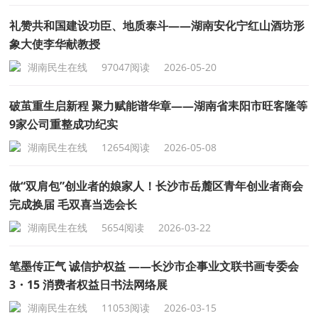
礼赞共和国建设功臣、地质泰斗——湖南安化宁红山酒坊形
象大使李华献教授
湖南民生在线
97047阅读
2026-05-20
破茧重生启新程 聚力赋能谱华章——湖南省耒阳市旺客隆等
9家公司重整成功纪实
湖南民生在线
12654阅读
2026-05-08
做“双肩包”创业者的娘家人！长沙市岳麓区青年创业者商会
完成换届 毛双喜当选会长
湖南民生在线
5654阅读
2026-03-22
笔墨传正气 诚信护权益 ——长沙市企事业文联书画专委会
3・15 消费者权益日书法网络展
湖南民生在线
11053阅读
2026-03-15