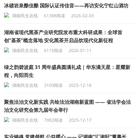
冰碛岩泉酿佳酿 国际认证传佳音——再访安化宁红山酒坊
湖南民生在线
61388阅读
2026-02-03
湖南省现代黑茶产业研究院发布重大科研成果：全球首
创“基茶”概念落地 安化黑茶开启品饮现代化新征程
湖南民生在线
6115阅读
2026-01-11
绿之韵碧波庭 31 周年盛典圆满礼成｜华东满天星：星耀新
程，向阳而生
湖南民生在线
3109阅读
2025-12-18
聚焦法治文化新实践 共绘法治湖南新蓝图 —— 省法学会法
治文化研究会第九届年会举行
湖南民生在线
7082阅读
2025-12-17
实业铸魂 党建领航 公益暖心 —— 记湖南“汇湘轩”董事长、