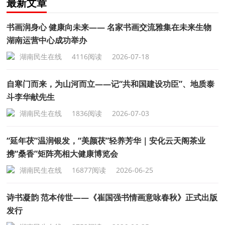
最新文章
书画润身心 健康向未来—— 名家书画交流雅集在未来生物
湖南运营中心成功举办
湖南民生在线
4116阅读
2026-07-18
自寒门而来，为山河而立——记“共和国建设功臣”、地质泰
斗李华献先生
湖南民生在线
1836阅读
2026-07-03
“延年茯”温润银发，“美颜茯”轻养芳华｜安化云天阁茶业
携“桑香”矩阵亮相大健康博览会
湖南民生在线
16877阅读
2026-06-25
诗书凝韵 范本传世——《崔国强书情画意咏春秋》正式出版
发行