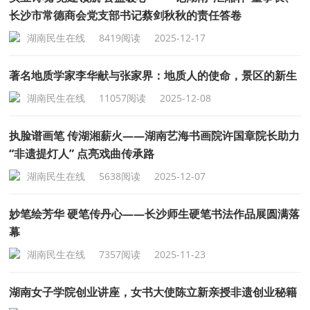
长沙市常德商会党支部书记蔡剑秋秋的责任答卷
湖南民生在线
8419阅读
2025-12-17
著名地质学家李华献与张家界：地质人的使命，景区的新生
湖南民生在线
11057阅读
2025-12-08
执脸谱画笔 传湖湘薪火——湖南艺海书画院许国章院长助力
“非遗提灯人” 点亮戏曲传承路
湖南民生在线
5638阅读
2025-12-07
妙笔绘芳华 硬笔传丹心——长沙师生硬笔书法作品展圆满落
幕
湖南民生在线
7357阅读
2025-11-23
湖南女子学院创业讲座，女书大使陈立新亲授非遗创业秘籍