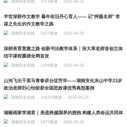
湖南民生在线
3753阅读
2026-06-25
半世深耕作文教学 暮年依旧丹心育人—— 记“押题名师” 李
谋之先生的作文教学之路
湖南民生在线
5657阅读
2026-06-09
深耕美育普惠之路 创新书法教学体系｜张大草老师首创立体
结字课程重磅全网首发
湖南民生在线
2339阅读
2026-06-02
山沟飞出千里马青春讲台绽芳华——湖南安化东山中学23岁
政治老师刘心怡斩获全国思政课优秀典型案例
湖南民生在线
236293阅读
2026-05-25
湘籍画家李湘君 | 美是跨越国界的拥抱 构建人类命运共同体
湖南民生在线
5871阅读
2026-05-20